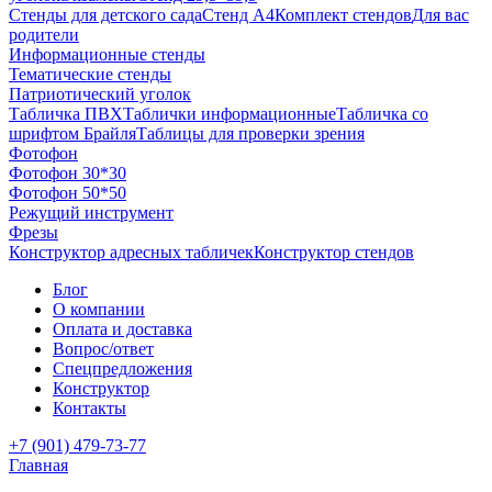
Стенды для детского сада
Стенд А4
Комплект стендов
Для вас
родители
Информационные стенды
Тематические стенды
Патриотический уголок
Табличка ПВХ
Таблички информационные
Табличка со
шрифтом Брайля
Таблицы для проверки зрения
Фотофон
Фотофон 30*30
Фотофон 50*50
Режущий инструмент
Фрезы
Конструктор адресных табличек
Конструктор стендов
Блог
О компании
Оплата и доставка
Вопрос/ответ
Спецпредложения
Конструктор
Контакты
+7 (901) 479-73-77
Главная