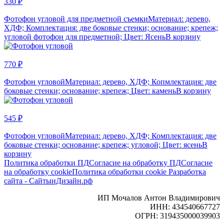
330 ₽
Фотофон угловой для предметной съемки
Материал: дерево,
ХДФ; Комплектация: две боковые стенки; основание; крепеж;
угловой фотофон для предметной; Цвет: Ясень
В корзину
770 ₽
Фотофон угловой
Материал: дерево, ХДФ; Копмлектация: две
боковые стенки; основание; крепеж; Цвет: камень
В корзину
545 ₽
Фотофон угловой
Материал: дерево, ХДФ; Комплектация: две
боковые стенки; основание; крепеж; угловой; Цвет: ясень
В
корзину
Политика обработки ПД
Согласие на обработку ПД
Согласие
на обработку cookie
Политика обработки cookie
Разработка
сайта - СайтыиДизайн.рф
ИП Мочалов Антон Владимирович
ИНН: 434540667727
ОГРН: 319435000039903