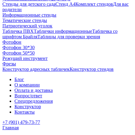
Стенды для детского сада
Стенд А4
Комплект стендов
Для вас
родители
Информационные стенды
Тематические стенды
Патриотический уголок
Табличка ПВХ
Таблички информационные
Табличка со
шрифтом Брайля
Таблицы для проверки зрения
Фотофон
Фотофон 30*30
Фотофон 50*50
Режущий инструмент
Фрезы
Конструктор адресных табличек
Конструктор стендов
Блог
О компании
Оплата и доставка
Вопрос/ответ
Спецпредложения
Конструктор
Контакты
+7 (901) 479-73-77
Главная