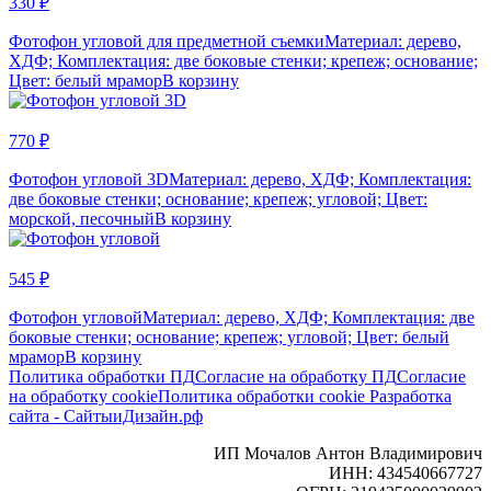
330 ₽
Фотофон угловой для предметной съемки
Материал: дерево,
ХДФ; Комплектация: две боковые стенки; крепеж; основание;
Цвет: белый мрамор
В корзину
770 ₽
Фотофон угловой 3D
Материал: дерево, ХДФ; Комплектация:
две боковые стенки; основание; крепеж; угловой; Цвет:
морской, песочный
В корзину
545 ₽
Фотофон угловой
Материал: дерево, ХДФ; Комплектация: две
боковые стенки; основание; крепеж; угловой; Цвет: белый
мрамор
В корзину
Политика обработки ПД
Согласие на обработку ПД
Согласие
на обработку cookie
Политика обработки cookie
Разработка
сайта - СайтыиДизайн.рф
ИП Мочалов Антон Владимирович
ИНН: 434540667727