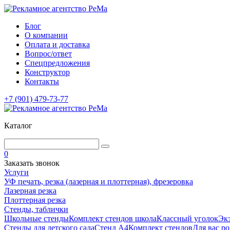
Блог
О компании
Оплата и доставка
Вопрос/ответ
Спецпредложения
Конструктор
Контакты
+7 (901) 479-73-77
Каталог
0
Заказать звонок
Услуги
УФ печать, резка (лазерная и плоттерная), фрезеровка
Лазерная резка
Плоттерная резка
Стенды, таблички
Школьные стенды
Комплект стендов школа
Классный уголок
Эк
Стенды для детского сада
Стенд А4
Комплект стендов
Для вас р