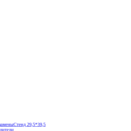
замены
Стенд 29,5*39,5
одители