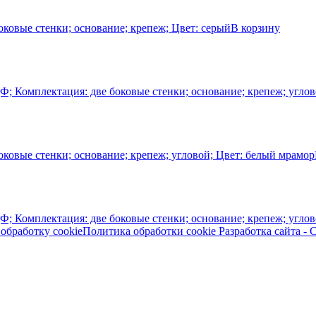
оковые стенки; основание; крепеж; Цвет: серый
В корзину
Ф; Комплектация: две боковые стенки; основание; крепеж; углов
оковые стенки; основание; крепеж; угловой; Цвет: белый мрамор
Ф; Комплектация: две боковые стенки; основание; крепеж; угло
 обработку cookie
Политика обработки cookie
Разработка сайта -