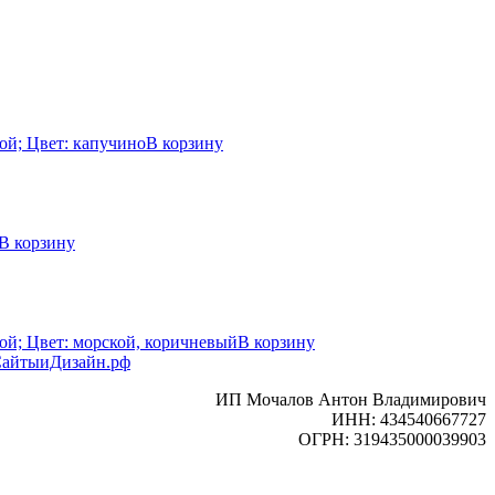
ой; Цвет: капучино
В корзину
В корзину
вой; Цвет: морской, коричневый
В корзину
 СайтыиДизайн.рф
ИП Мочалов Антон Владимирович
ИНН: 434540667727
ОГРН: 319435000039903