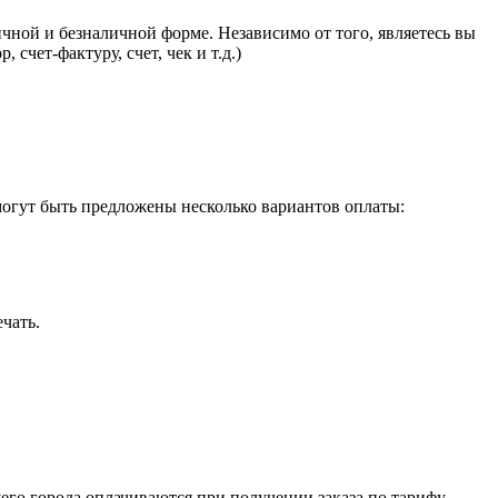
ной и безналичной форме. Независимо от того, являетесь вы
чет-фактуру, счет, чек и т.д.)
 могут быть предложены несколько вариантов оплаты:
чать.
его города оплачиваются при получении заказа по тарифу