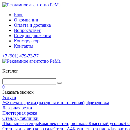
Блог
О компании
Оплата и доставка
Вопрос/ответ
Спецпредложения
Конструктор
Контакты
+7 (901) 479-73-77
Каталог
0
Заказать звонок
Услуги
УФ печать, резка (лазерная и плоттерная), фрезеровка
Лазерная резка
Плоттерная резка
Стенды, таблички
Школьные стенды
Комплект стендов школа
Классный уголок
Эк
Стенды для детского сада
Стенд А4
Комплект стендов
Для вас р