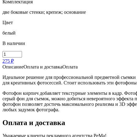
Комплектация
две боковые стенки; крепеж; основание
Цвет
белый
В наличии
Количество
товара
275 ₽
Фотофон
Описание
Оплата и доставка
Оплата
угловой
для
Идеальное решение для профессиональной предметной съемки 
предметной
для креативных фотосессий. Стоит использовать эти фотофоны
съемки
Фотофон кирпич добавляет текстурные элементы в кадр. Фотоф
серый фон для съемок, можно добиться невероятного эффекта п
фотофон позволяет достичь максимального реализма и 3D эффе
любых задумок фотографа.
Оплата и доставка
Уважаемые клиенты рекламного агентства PeMa!