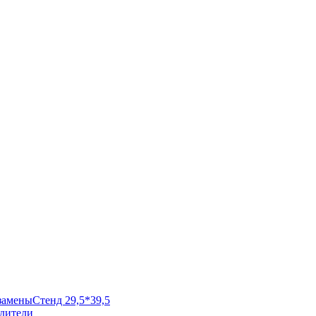
замены
Стенд 29,5*39,5
одители