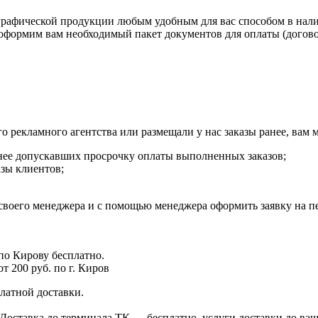
рафической продукции любым удобным для вас способом в налич
рмим вам необходимый пакет документов для оплаты (договор, с
го рекламного агентства или размещали у нас заказы ранее, вам
анее допускавших просрочку оплаты выполненных заказов;
азы клиентов;
своего менеджера и с помощью менеджера оформить заявку на пе
 по Кирову бесплатно.
т 200 руб. по г. Киров
латной доставки.
Доставка до терминала ТК — бесплатно, услуги доставки до ваш